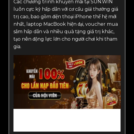
Các chương trình khuyến mãi tại SUN.WIN
luôn cực kỳ hấp dẫn với cơ cấu giải thưởng giá
trị cao, bao gồm điện thoại iPhone thế hệ mới
nhất, laptop MacBook hiện đại, voucher mua
sắm hấp dẫn và nhiều quà tặng giá trị khác,
tạo nên động lực lớn cho người chơi khi tham
gia.
Hãy tham gia SUN.WIN để nhận nhiều
khuyến mãi khủng