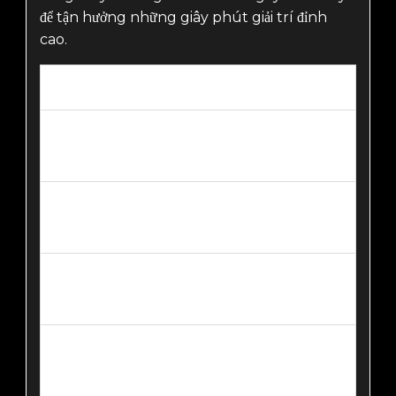
để tận hưởng những giây phút giải trí đỉnh
cao.
Xem thêm:
Tài Xỉu Online SUN.WIN – Cơ Hội Hái Bạc
Tỷ
Hướng Dẫn Chơi Tài Xỉu SUN.WIN Chi
Tiết Chơi Người Mới
SUN.WIN Tài Xỉu 2025 – Giải Trí Công
Bằng Và Minh Bạch
Tài Xỉu Game – Trải Nghiệm Giải Trí Hấp
Dẫn Cùng SUN.WIN