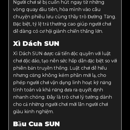
Người chơi sẽ bị cuốn hút ngay từ những
vòng quay đầu tiên, hòa mình vào câu
chuyện phiêu lưu cùng thầy trò Đường Tăng.
Đặc biệt, tỷ lệ trả thưởng cao giúp người chơi
dễ dàng có cơ hội giành chiến thắng lớn.
Xì Dách SUN
Xì Dách SUN được cải tiến độc quyền với luật
chơi độc đáo, tạo nên sức hấp dẫn đặc biệt so với
phiên bản truyền thống. Luật chơi dễ hiểu
nhưng cũng không kém phần mới lạ, cho
phép người chơi vận dụng linh hoạt kỹ năng
tính toán và khả năng đưa ra quyết định
nhanh chóng. Đây là trò chơi lý tưởng dành
cho cả những người chơi mới lẫn người chơi
giàu kinh nghiệm.
Bầu Cua SUN