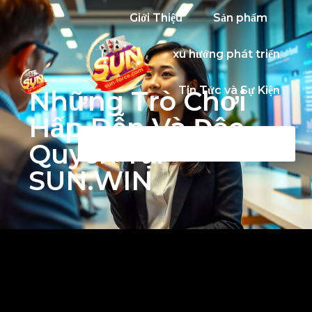
Giới Thiệu
Sản phẩm
Liên Hệ
xu hướng phát triển
Tin Tức và Sự Kiện
Những Trò Chơi
Hấp Dẫn Và Độc
Get Started
Quyền Tại
SUN.WIN