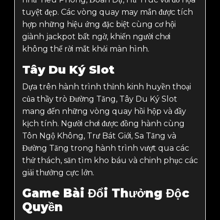
tuyệt đẹp. Các vòng quay may mắn được tích
hợp những hiệu ứng đặc biệt cùng cơ hội
giành jackpot bất ngờ, khiến người chơi
không thể rời mắt khỏi màn hình.
Tây Du Ký Slot
Dựa trên hành trình thỉnh kinh huyền thoại
của thầy trò Đường Tăng, Tây Du Ký Slot
mang đến những vòng quay hồi hộp và đầy
kịch tính. Người chơi được đồng hành cùng
Tôn Ngộ Không, Trư Bát Giới, Sa Tăng và
Đường Tăng trong hành trình vượt qua các
thử thách, săn tìm kho báu và chinh phục các
giải thưởng cực lớn.
Game Bài Đổi Thưởng Độc
Quyền